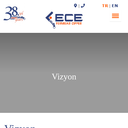
TR
EN
Vizyon